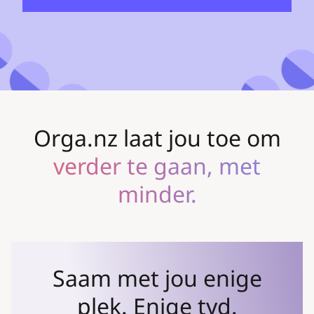
'n professionele projek
'n persoonlike projek
georganiseerd
gedeel
Orga.nz laat jou toe om
vasgevang
verder te gaan, met
minder.
verdeel
Saam met jou enige
plek. Enige tyd.