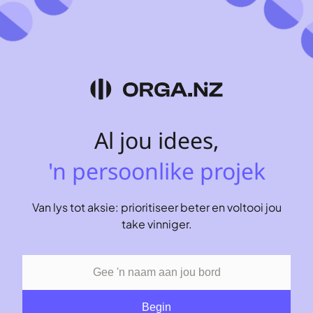
'n professionele projek
Al jou idees,
'n persoonlike projek
georganiseerd
Van lys tot aksie: prioritiseer beter en voltooi jou
take vinniger.
gedeel
vasgevang
verdeel
Begin