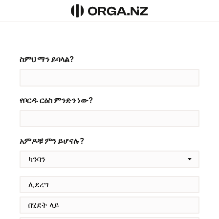
ስምህ ማን ይባላል?
የቦርዱ ርዕስ ምንድን ነው?
አምዶቹ ምን ይሆናሉ?