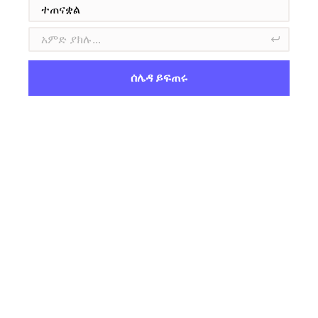
ሰሌዳ ይፍጠሩ