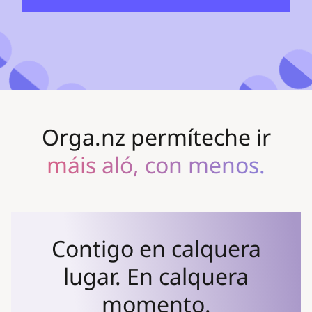
un proxecto profesional
un proxecto persoal
organizadas
compartidas
Orga.nz permíteche ir
capturadas
máis aló, con menos.
repartidas
Contigo en calquera
lugar. En calquera
momento.