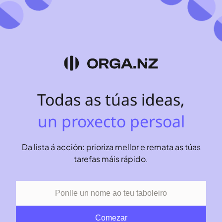
un proxecto profesional
Todas as túas ideas,
un proxecto persoal
organizadas
Da lista á acción: prioriza mellor e remata as túas
tarefas máis rápido.
compartidas
capturadas
repartidas
Comezar