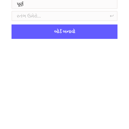
બોર્ડ બનાવો