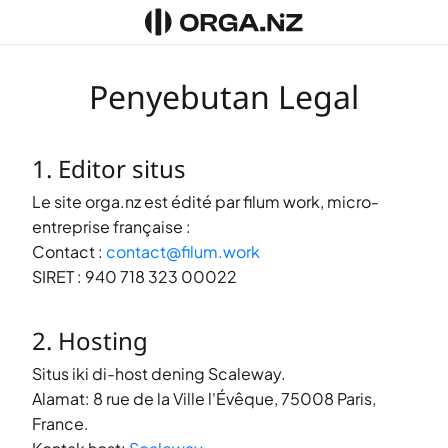
Penyebutan Legal
1. Editor situs
Le site
orga.nz
est édité par
filum work
, micro-
entreprise française :
Contact :
contact@filum.work
SIRET :
940 718 323 00022
2. Hosting
Situs iki di-host dening
Scaleway
.
Alamat: 8 rue de la Ville l'Évêque, 75008 Paris,
France.