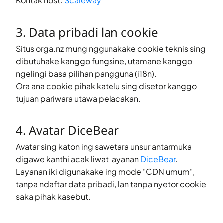
Kontak host:
Scaleway
3. Data pribadi lan cookie
Situs
orga.nz
mung nggunakake cookie teknis sing
dibutuhake kanggo fungsine, utamane kanggo
ngelingi basa pilihan pangguna (i18n).
Ora ana cookie pihak katelu sing disetor kanggo
tujuan pariwara utawa pelacakan.
4. Avatar DiceBear
Avatar sing katon ing sawetara unsur antarmuka
digawe kanthi acak liwat layanan
DiceBear
.
Layanan iki digunakake ing mode "CDN umum",
tanpa ndaftar data pribadi, lan tanpa nyetor cookie
saka pihak kasebut.