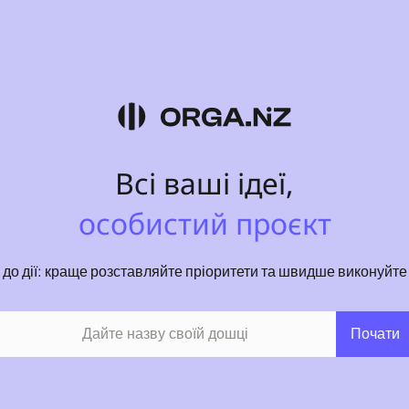
професійний проєкт
Всі ваші ідеї,
особистий проєкт
організовані
у до дії: краще розставляйте пріоритети та швидше виконуйте
поширені
Почати
захоплені
розподілені