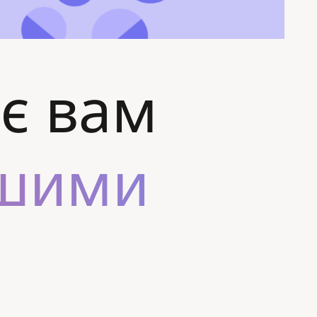
є вам
ншими
.